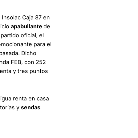
l Insolac Caja 87 en
icio
apabullante
de
rtido oficial, el
emocionante para el
 pasada. Dicho
unda FEB, con 252
enta y tres puntos
xigua renta en casa
torias y
sendas