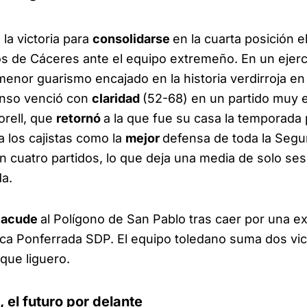
la victoria para
consolidarse
en la cuarta posición e
os de Cáceres ante el equipo extremeño. En un ejerc
enor guarismo encajado en la historia verdirroja en pa
onso venció con
claridad
(52-68) en un partido muy 
orell, que
retornó
a la que fue su casa la temporada
a los cajistas como la
mejor
defensa de toda la Seg
 cuatro partidos, lo que deja una media de solo ses
a.
o
acude
al Polígono de San Pablo tras caer por una e
nica Ponferrada SDP. El equipo toledano suma dos vic
que liguero.
 el futuro por delante