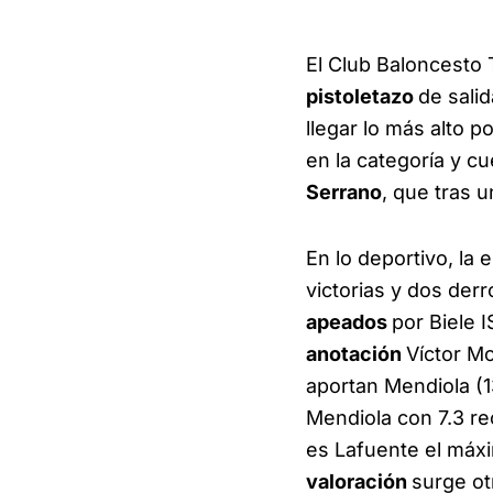
El Club Baloncesto
pistoletazo
de salid
llegar lo más alto 
en la categoría y c
Serrano
, que tras u
En lo deportivo, l
victorias y dos der
apeados
por Biele 
anotación
Víctor Mo
aportan Mendiola (1
Mendiola con 7.3 r
es Lafuente el má
valoración
surge ot