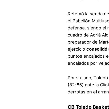
Retomó la senda de 
el Pabellón Multius
defensa, siendo el m
cuadro de Adrià Al
preparador de Mart
ejercicio
consolidó
puntos encajados en
encajados por velad
Por su lado, Toled
(82-85) ante la Clí
derrotas en el arran
CB Toledo Basket,