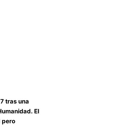
87 tras una
 Humanidad. El
l pero