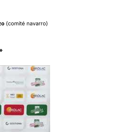
zo
(comité navarro)
»