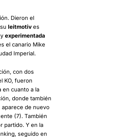
ón. Dieron el
o su
leitmotiv
es
uy
experimentada
s el canario Mike
udad Imperial.
ción, con dos
el KO, fueron
a en cuanto a la
ación, donde también
, aparece de nuevo
ente (7). También
r partido. Y en la
anking, seguido en