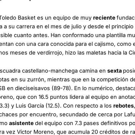
 Toledo Basket es un equipo de muy
reciente
fundaci
a a su carrera en el mes de julio y desde el principi
posible cuanto antes. Han conformado una plantilla m
uentan con una cara conocida para el cajismo, como e
nos meses de verdirrojo, hizo las maletas hacia la Ci
a escuadra castellano-manchega camina en
sexta
posi
rotas en su zurrón, mientras que en la competición d
ISB en dieciseisavos (89-78). En lo numérico, destac
reno, que con 16.5 puntos lidera al equipo en anot
3.3) y Luis García (12.5). Con respecto a los
rebotes
echaces por encuentro, secundado de cerca por Lafu
ximo
asistente
del equipo con 7.3 pases definitivos po
ra vez Víctor Moreno, que acumula 20 créditos de r