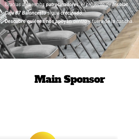
Gracias a nuestros
patrocinadores
, el proyecto de
Insolac
Caja 87 Baloncesto
sigue
creciendo
.
Descubre quiénes nos apoyan
dentro y fuera de la cancha.
Main Sponsor