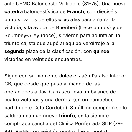
ante UEMC Baloncesto Valladolid (81-75). Una nueva
cátedra
baloncestística de
Franch
, con dieciséis
puntos, varios de ellos
cruciales
para amarrar la
victoria, y la ayuda de Bueriberi (trece puntos) y de
Soumbey-Alley (doce), sirvieron para apuntalar un
triunfo cajista que aupó al equipo verdirrojo a la
segunda
plaza de la clasificación, con
quince
victorias en veintidós encuentros.
Sigue con su momento
dulce
el Jaén Paraíso Interior
CB, que desde que puso al mando de las
operaciones a Javi Carrasco lleva un balance de
cuatro victorias y una derrota (en un competido
partido ante Coto Córdoba). Su último compromiso lo
saldaron con un nuevo
triunfo
, en la siempre
complicada cancha del Clínica Ponferrada SDP (79-
84).
Fields
con veintiún puntos fue el
puntal