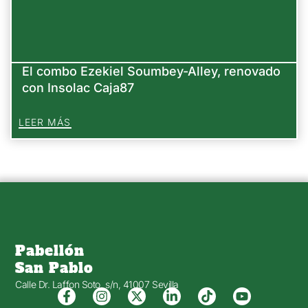
El combo Ezekiel Soumbey-Alley, renovado
con Insolac Caja87
LEER MÁS
Pabellón
San Pablo
Calle Dr. Laffon Soto, s/n, 41007 Sevilla
F
I
X
L
T
Y
a
n
-
i
i
o